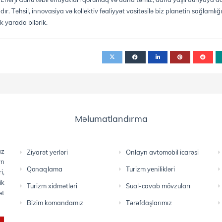
adır. Təhsil, innovasiya və kollektiv fəaliyyət vasitəsilə biz planetin sağlamlığ
k yarada bilərik.
Məlumatlandırma
az
Ziyarət yerləri
Onlayn avtomobil icarəsi
yn
Qonaqlama
Turizm yenilikləri
i,
ik
Turizm xidmətləri
Sual-cavab mövzuları
ət
Bizim komandamız
Tərəfdaşlarımız