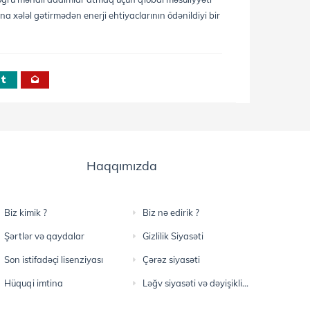
ına xələl gətirmədən enerji ehtiyaclarının ödənildiyi bir
Haqqımızda
Biz kimik ?
Biz nə edirik ?
Şərtlər və qaydalar
Gizlilik Siyasəti
Son istifadəçi lisenziyası
Çərəz siyasəti
Hüquqi imtina
Ləğv siyasəti və dəyişikliklər