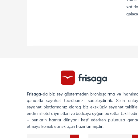
xatırl
gələcə
Frisaga
-da biz səy göstərmədən bronlaşdırma və inanılm
qənaətlə səyahət təcrübənizi sadələşdiririk. Sizin onla
səyahət platformanız olaraq biz eksklüziv səyahət təkliflər
endirimli otel qiymətləri və büdcəyə uyğun paketlər təklif edir
– bunların hamısı dünyanı kəşf edərkən pulunuza qəna
etməyə kömək etmək üçün hazırlanmışdır.