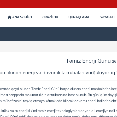
R
ANA SƏHİFƏ
ƏRAZİLƏR
QONAQLAMA
SƏYAHƏT
Təmiz Enerji Günü
26
pa olunan enerji və davamlı təcrübələri vurğulayaraq 
varda qeyd olunan Təmiz Enerji Günü bərpa olunan enerji mənbələrinə keçid
lması haqqında məlumatlılığın artırılmasına həsr olunub. Bu gün iqlim dəyişi
n mühafizəsini təşviq etməyə kömək edə biləcək davamlı enerji həllərinə ehti
 külək və su enerjisi kimi təmiz enerji texnologiyaları dayanıqlı enerjiyə nail
Enerji Günü təbii ehtiyatları qorumaq və daha təmiz, daha yaşıl dünyaya d