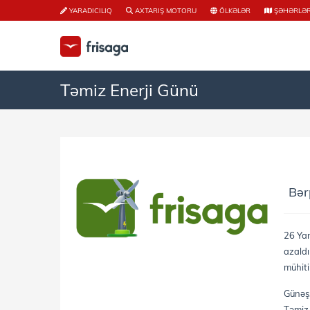
YARADICILIQ
AXTARIŞ MOTORU
ÖLKƏLƏR
ŞƏHƏRLƏ
Təmiz Enerji Günü
Bər
26 Yan
azaldı
mühiti
Günəş,
Təmiz 