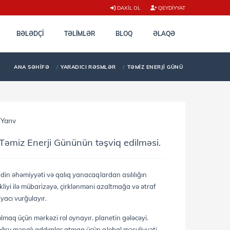
DAXIL OL
QEYDIYYAT
BƏLƏDÇI
TƏLİMLƏR
BLOQ
ƏLAQƏ
ANA SƏHIFƏ
YARADICI RƏSMLƏR
TƏMIZ ENERJI GÜNÜ
 Yanv
Təmiz Enerji Gününün təşviq edilməsi.
in əhəmiyyəti və qalıq yanacaqlardan asılılığın
kliyi ilə mübarizəyə, çirklənməni azaltmağa və ətraf
yacı vurğulayır.
 olmaq üçün mərkəzi rol oynayır. planetin gələcəyi.
oğru mənalı addımlar atmaq üçün qlobal məsuliyyəti