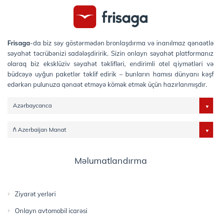
Frisaga
-da biz səy göstərmədən bronlaşdırma və inanılmaz qənaətlə
səyahət təcrübənizi sadələşdiririk. Sizin onlayn səyahət platformanız
olaraq biz eksklüziv səyahət təklifləri, endirimli otel qiymətləri və
büdcəyə uyğun paketlər təklif edirik – bunların hamısı dünyanı kəşf
edərkən pulunuza qənaət etməyə kömək etmək üçün hazırlanmışdır.
Azərbaycanca
₼ Azerbaijan Manat
Məlumatlandırma
Ziyarət yerləri
Onlayn avtomobil icarəsi