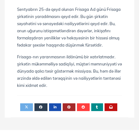
Sentyabrın 25-də qeyd olunan Frisaga Ad günü Frisaga
şirkətinin yaradılmasını qeyd edir. Bu gün şirkətin
səyahətini və sənayedəki nailiyyətlərini qeyd edir. Bu,
onun uğurunu istiqamətləndirən dəyərlər, inkişafını
formalaşdıran yeniliklər və hekayəsinin bir hissəsi olmuş
fədakar şəxslər haqqında düşünmək fürsətidir.
Frisaga-nın yaranmasının ildönümü bir xatırlatmadır.
şirkətin mükəmməlliyə sadiqliyi, müştəri məmnuniyyəti və
dünyada qalıcı təsir göstərmək missiyası. Bu, həm də illər
ərzində əldə edilən tərəqqinin və nailiyyətlərin təntənəsi
kimi xidmət edir.