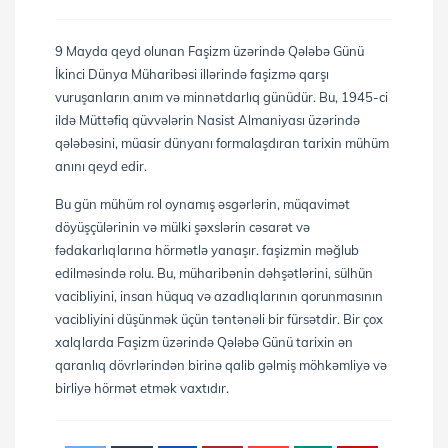
9 Mayda qeyd olunan Faşizm üzərində Qələbə Günü
İkinci Dünya Müharibəsi illərində faşizmə qarşı
vuruşanların anım və minnətdarlıq günüdür. Bu, 1945-ci
ildə Müttəfiq qüvvələrin Nasist Almaniyası üzərində
qələbəsini, müasir dünyanı formalaşdıran tarixin mühüm
anını qeyd edir.
Bu gün mühüm rol oynamış əsgərlərin, müqavimət
döyüşçülərinin və mülki şəxslərin cəsarət və
fədakarlıqlarına hörmətlə yanaşır. faşizmin məğlub
edilməsində rolu. Bu, müharibənin dəhşətlərini, sülhün
vacibliyini, insan hüquq və azadlıqlarının qorunmasının
vacibliyini düşünmək üçün təntənəli bir fürsətdir. Bir çox
xalqlarda Faşizm üzərində Qələbə Günü tarixin ən
qaranlıq dövrlərindən birinə qalib gəlmiş möhkəmliyə və
birliyə hörmət etmək vaxtıdır.