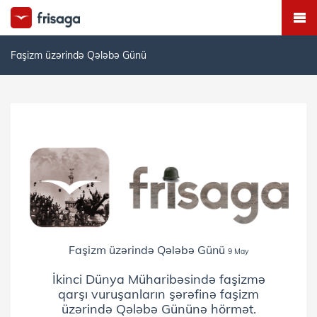
Faşizm üzərində Qələbə Günü
Faşizm üzərində Qələbə Günü
9 May
İkinci Dünya Müharibəsində faşizmə
qarşı vuruşanların şərəfinə faşizm
üzərində Qələbə Gününə hörmət.