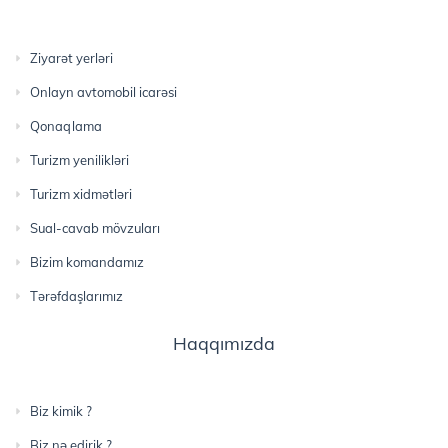
Ziyarət yerləri
Onlayn avtomobil icarəsi
Qonaqlama
Turizm yenilikləri
Turizm xidmətləri
Sual-cavab mövzuları
Bizim komandamız
Tərəfdaşlarımız
Haqqımızda
Biz kimik ?
Biz nə edirik ?