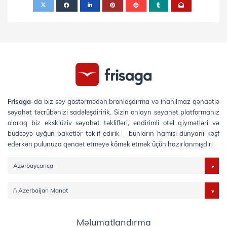
Frisaga
-da biz səy göstərmədən bronlaşdırma və inanılmaz qənaətlə
səyahət təcrübənizi sadələşdiririk. Sizin onlayn səyahət platformanız
olaraq biz eksklüziv səyahət təklifləri, endirimli otel qiymətləri və
büdcəyə uyğun paketlər təklif edirik – bunların hamısı dünyanı kəşf
edərkən pulunuza qənaət etməyə kömək etmək üçün hazırlanmışdır.
Azərbaycanca
₼ Azerbaijan Manat
Məlumatlandırma